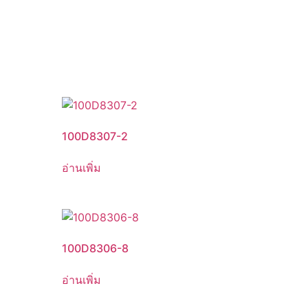
100D8307-2
อ่านเพิ่ม
100D8306-8
อ่านเพิ่ม