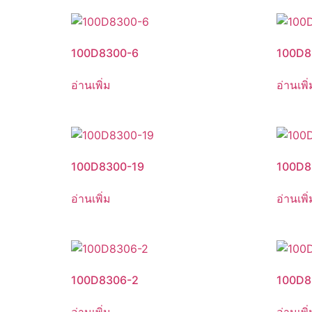
100D8300-6
100D8
อ่านเพิ่ม
อ่านเพิ่
100D8300-19
100D8
อ่านเพิ่ม
อ่านเพิ่
100D8306-2
100D8
อ่านเพิ่ม
อ่านเพิ่