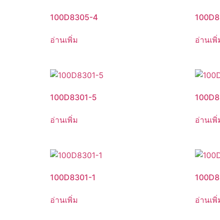
100D8305-4
100D8
อ่านเพิ่ม
อ่านเพิ่
100D8301-5
100D8
อ่านเพิ่ม
อ่านเพิ่
100D8301-1
100D8
อ่านเพิ่ม
อ่านเพิ่