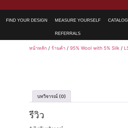
FIND YOUR DESIGN
MEASURE YOURSELF
CATALO
REFERRALS
หน้าหลัก
/
ร้านค้า
/
95% Wool with 5% Silk
/
L
บทวิจารณ์ (0)
รีวิว