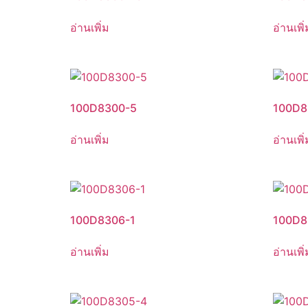
อ่านเพิ่ม
อ่านเพิ่
100D8300-5
100D8
อ่านเพิ่ม
อ่านเพิ่
100D8306-1
100D8
อ่านเพิ่ม
อ่านเพิ่