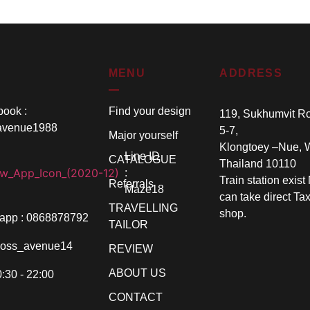
MENU
ADDRESS
ook :
Find your design
119, Sukhumvit R
avenue1988
5-7,
Major yourself
Klongtoey –Nue, 
Line ID
CATALOGUE
Thailand 10110
:
Train station exist
Referrals
Maze18
can take direct Taxi
TRAVELLING
shop.
app : 0868878792
TAILOR
 boss_avenue14
REVIEW
ABOUT US
:30 - 22:00
CONTACT