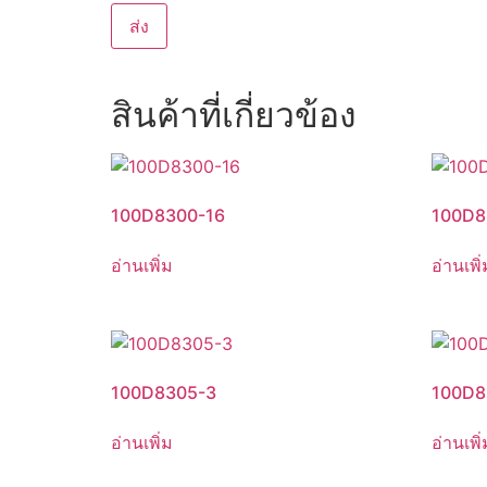
สินค้าที่เกี่ยวข้อง
100D8300-16
100D8
อ่านเพิ่ม
อ่านเพิ่
100D8305-3
100D8
อ่านเพิ่ม
อ่านเพิ่