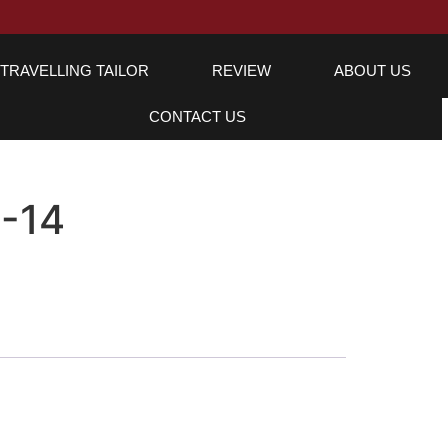
TRAVELLING TAILOR
REVIEW
ABOUT US
CONTACT US
-14