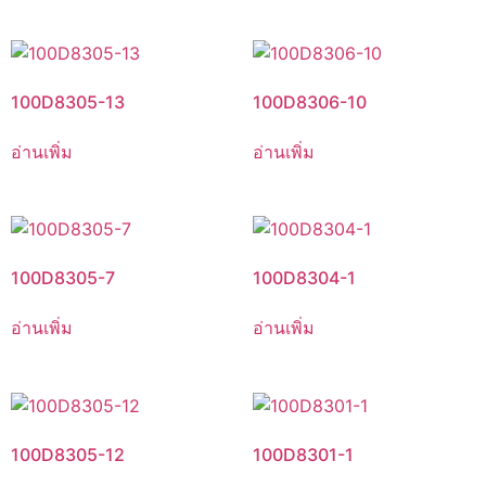
100D8305-13
100D8306-10
อ่านเพิ่ม
อ่านเพิ่ม
100D8305-7
100D8304-1
อ่านเพิ่ม
อ่านเพิ่ม
100D8305-12
100D8301-1