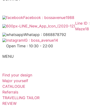
Facebook : bossavenue1988
Line ID :
Maze18
Whatapp : 0868878792
IG : boss_avenue14
Open Time : 10:30 - 22:00
MENU
Find your design
Major yourself
CATALOGUE
Referrals
TRAVELLING TAILOR
REVIEW