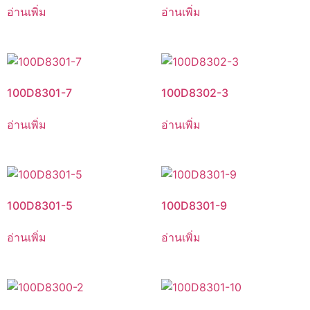
อ่านเพิ่ม
อ่านเพิ่ม
100D8301-7
100D8302-3
อ่านเพิ่ม
อ่านเพิ่ม
100D8301-5
100D8301-9
อ่านเพิ่ม
อ่านเพิ่ม