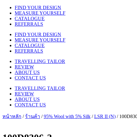
FIND YOUR DESIGN
MEASURE YOURSELF
CATALOGUE
REFERRALS
FIND YOUR DESIGN
MEASURE YOURSELF
CATALOGUE
REFERRALS
TRAVELLING TAILOR
REVIEW
ABOUT US
CONTACT US
TRAVELLING TAILOR
REVIEW
ABOUT US
CONTACT US
หน้าหลัก
/
ร้านค้า
/
95% Wool with 5% Silk
/
LSR II (N)
/ 100D830