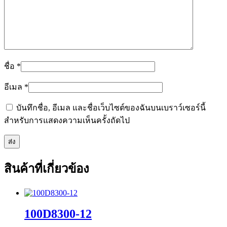
ชื่อ
*
อีเมล
*
บันทึกชื่อ, อีเมล และชื่อเว็บไซต์ของฉันบนเบราว์เซอร์นี้
สำหรับการแสดงความเห็นครั้งถัดไป
สินค้าที่เกี่ยวข้อง
100D8300-12