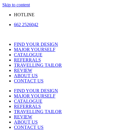
Skip to content
HOTLINE
662 2526042
FIND YOUR DESIGN
MAJOR YOURSELF
CATALOGUE
REFERRALS
TRAVELLING TAILOR
REVIEW
ABOUT US
CONTACT US
FIND YOUR DESIGN
MAJOR YOURSELF
CATALOGUE
REFERRALS
TRAVELLING TAILOR
REVIEW
ABOUT US
CONTACT US