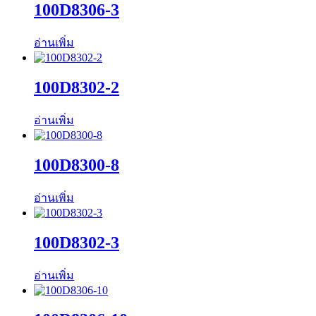
100D8306-3
อ่านเพิ่ม
100D8302-2
อ่านเพิ่ม
100D8300-8
อ่านเพิ่ม
100D8302-3
อ่านเพิ่ม