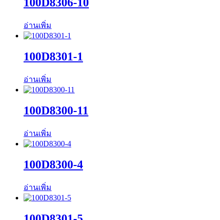
100D8306-10
อ่านเพิ่ม
100D8301-1
อ่านเพิ่ม
100D8300-11
อ่านเพิ่ม
100D8300-4
อ่านเพิ่ม
100D8301-5