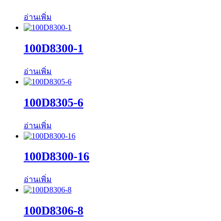
อ่านเพิ่ม
100D8300-1
อ่านเพิ่ม
100D8305-6
อ่านเพิ่ม
100D8300-16
อ่านเพิ่ม
100D8306-8