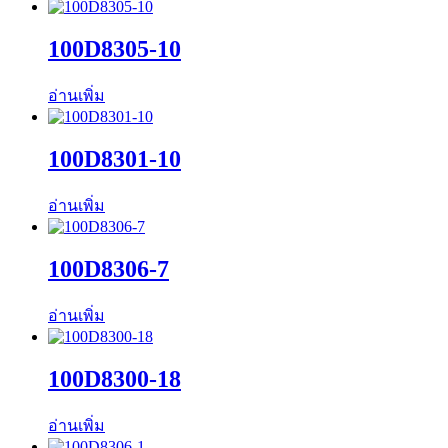
100D8305-10
อ่านเพิ่ม
100D8301-10
อ่านเพิ่ม
100D8306-7
อ่านเพิ่ม
100D8300-18
อ่านเพิ่ม