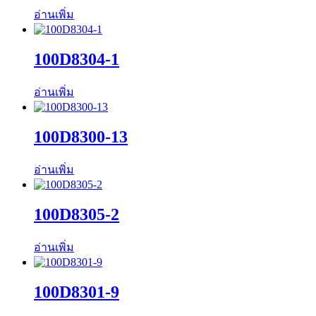
อ่านเพิ่ม
100D8304-1
อ่านเพิ่ม
100D8300-13
อ่านเพิ่ม
100D8305-2
อ่านเพิ่ม
100D8301-9