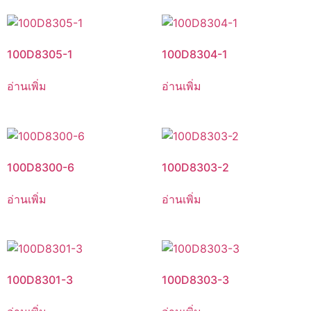
100D8305-1
100D8304-1
อ่านเพิ่ม
อ่านเพิ่ม
100D8300-6
100D8303-2
อ่านเพิ่ม
อ่านเพิ่ม
100D8301-3
100D8303-3