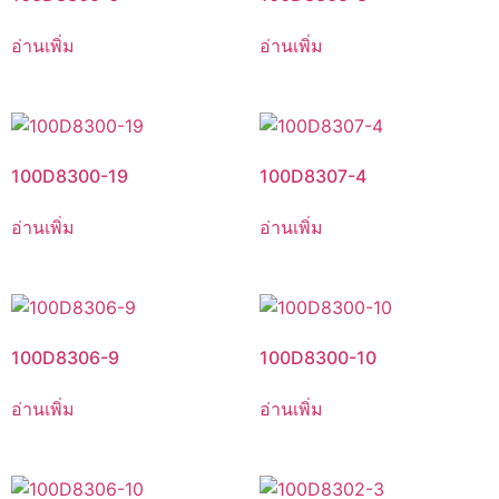
อ่านเพิ่ม
อ่านเพิ่ม
100D8300-19
100D8307-4
อ่านเพิ่ม
อ่านเพิ่ม
100D8306-9
100D8300-10
อ่านเพิ่ม
อ่านเพิ่ม