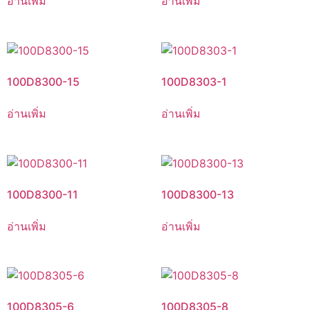
อ่านเพิ่ม
อ่านเพิ่ม
100D8300-15
100D8303-1
อ่านเพิ่ม
อ่านเพิ่ม
100D8300-11
100D8300-13
อ่านเพิ่ม
อ่านเพิ่ม
100D8305-6
100D8305-8