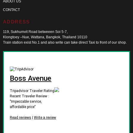
ABOUT US
CONTACT
ADDRESS
119, Sukhumvit Road betweeen Soi 5-7,
Klongtoey –Nue, Wattana, Bangkok, Thailand 10110
Train station exist No.1 and also write can take direct Taxi to front of our shop.
Boss Avenue
Tripadvisor Traveler Rating
Recent Traveler Review :
"Impeccable service,
affordable price"
Read reviews
|
Write a review