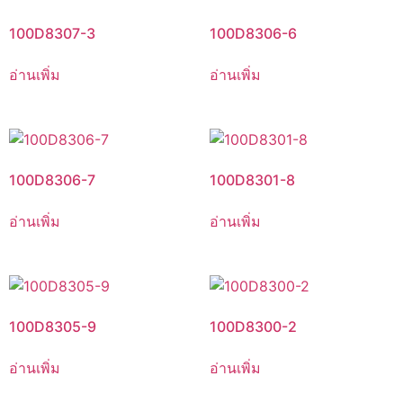
100D8307-3
100D8306-6
อ่านเพิ่ม
อ่านเพิ่ม
100D8306-7
100D8301-8
อ่านเพิ่ม
อ่านเพิ่ม
100D8305-9
100D8300-2
อ่านเพิ่ม
อ่านเพิ่ม