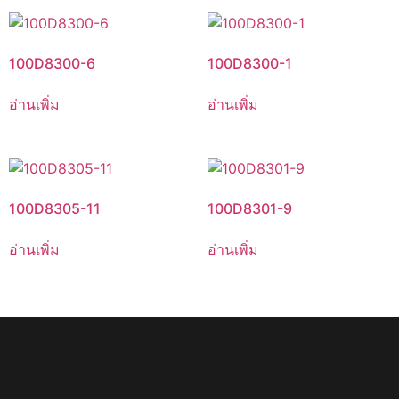
100D8300-6
100D8300-1
อ่านเพิ่ม
อ่านเพิ่ม
100D8305-11
100D8301-9
อ่านเพิ่ม
อ่านเพิ่ม