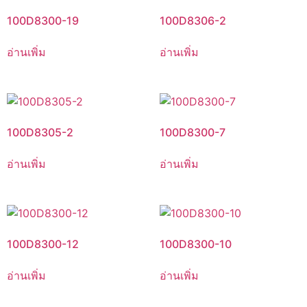
100D8300-19
100D8306-2
อ่านเพิ่ม
อ่านเพิ่ม
100D8305-2
100D8300-7
อ่านเพิ่ม
อ่านเพิ่ม
100D8300-12
100D8300-10
อ่านเพิ่ม
อ่านเพิ่ม