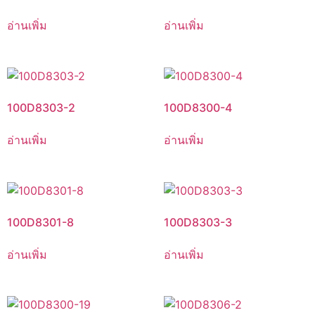
อ่านเพิ่ม
อ่านเพิ่ม
100D8303-2
100D8300-4
อ่านเพิ่ม
อ่านเพิ่ม
100D8301-8
100D8303-3
อ่านเพิ่ม
อ่านเพิ่ม