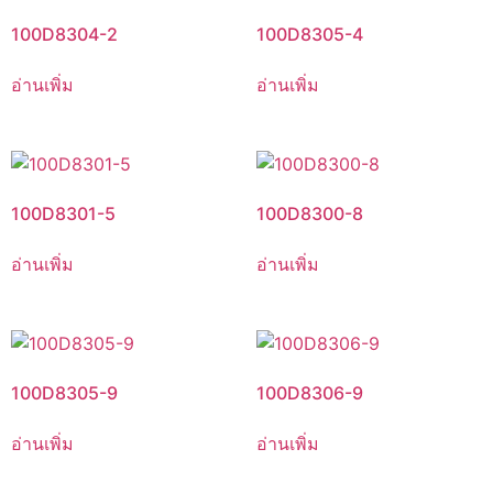
100D8304-2
100D8305-4
อ่านเพิ่ม
อ่านเพิ่ม
100D8301-5
100D8300-8
อ่านเพิ่ม
อ่านเพิ่ม
100D8305-9
100D8306-9
อ่านเพิ่ม
อ่านเพิ่ม