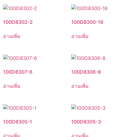
100D8302-2
100D8300-16
อ่านเพิ่ม
อ่านเพิ่ม
100D8307-6
100D8306-8
อ่านเพิ่ม
อ่านเพิ่ม
100D8305-1
100D8305-3
อ่านเพิ่ม
อ่านเพิ่ม