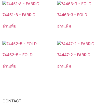
74451-8 – FABRIC
74463-3 – FOLD
อ่านเพิ่ม
อ่านเพิ่ม
74452-5 – FOLD
74447-2 – FABRIC
อ่านเพิ่ม
อ่านเพิ่ม
CONTACT