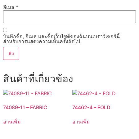
อีเมล
*
บันทึกชื่อ, อีเมล และชื่อเว็บไซต์ของฉันบนเบราว์เซอร์นี้
สำหรับการแสดงความเห็นครั้งถัดไป
สินค้าที่เกี่ยวข้อง
74089-11 – FABRIC
74462-4 – FOLD
อ่านเพิ่ม
อ่านเพิ่ม