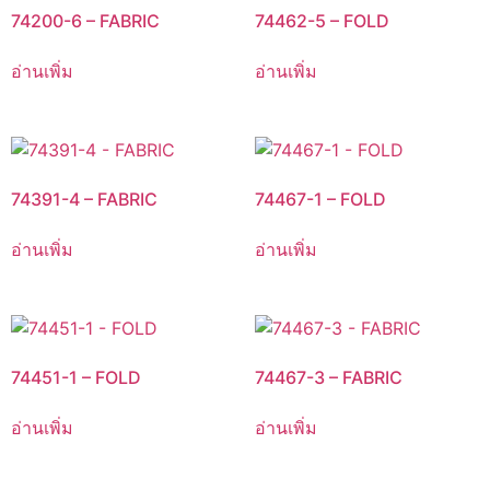
74200-6 – FABRIC
74462-5 – FOLD
อ่านเพิ่ม
อ่านเพิ่ม
74391-4 – FABRIC
74467-1 – FOLD
อ่านเพิ่ม
อ่านเพิ่ม
74451-1 – FOLD
74467-3 – FABRIC
อ่านเพิ่ม
อ่านเพิ่ม