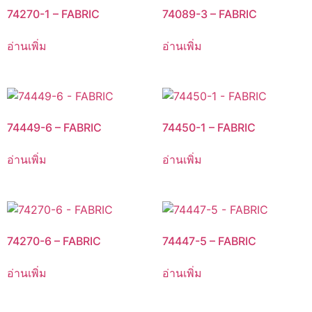
74270-1 – FABRIC
74089-3 – FABRIC
อ่านเพิ่ม
อ่านเพิ่ม
74449-6 – FABRIC
74450-1 – FABRIC
อ่านเพิ่ม
อ่านเพิ่ม
74270-6 – FABRIC
74447-5 – FABRIC
อ่านเพิ่ม
อ่านเพิ่ม