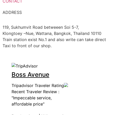
CONTACT
ADDRESS
119, Sukhumvit Road betweeen Soi 5-7,
Klongtoey –Nue, Wattana, Bangkok, Thailand 10110
Train station exist No.1 and also write can take direct
Taxi to front of our shop.
Boss Avenue
Tripadvisor Traveler Rating
Recent Traveler Review :
"Impeccable service,
affordable price"