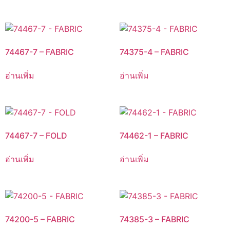
74467-7 – FABRIC
74375-4 – FABRIC
อ่านเพิ่ม
อ่านเพิ่ม
74467-7 – FOLD
74462-1 – FABRIC
อ่านเพิ่ม
อ่านเพิ่ม
74200-5 – FABRIC
74385-3 – FABRIC