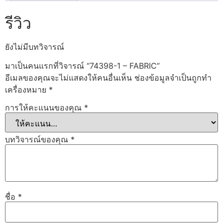
รีวิว
ยังไม่มีบทวิจารณ์
มาเป็นคนแรกที่วิจารณ์ “74398-1 – FABRIC”
อีเมลของคุณจะไม่แสดงให้คนอื่นเห็น
ช่องข้อมูลจำเป็นถูกทำ
เครื่องหมาย
*
การให้คะแนนของคุณ
*
บทวิจารณ์ของคุณ
*
ชื่อ
*