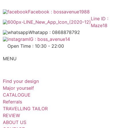
Facebook : bossavenue1988
Line ID :
Maze18
Whatapp : 0868878792
IG : boss_avenue14
Open Time : 10:30 - 22:00
MENU
Find your design
Major yourself
CATALOGUE
Referrals
TRAVELLING TAILOR
REVIEW
ABOUT US