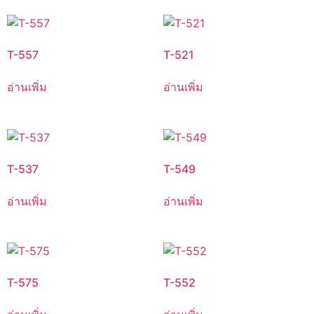
T-557
T-521
อ่านเพิ่ม
อ่านเพิ่ม
T-537
T-549
อ่านเพิ่ม
อ่านเพิ่ม
T-575
T-552