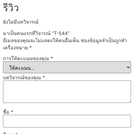
รีวิว
ยังไม่มีบทวิจารณ์
มาเป็นคนแรกที่วิจารณ์ “T-544”
อีเมลของคุณจะไม่แสดงให้คนอื่นเห็น
ช่องข้อมูลจำเป็นถูกทำ
เครื่องหมาย
*
การให้คะแนนของคุณ
*
บทวิจารณ์ของคุณ
*
ชื่อ
*