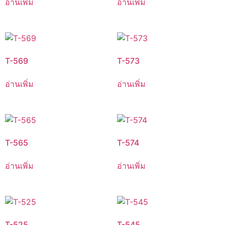
อ่านเพิ่ม
อ่านเพิ่ม
T-569
T-573
อ่านเพิ่ม
อ่านเพิ่ม
T-565
T-574
อ่านเพิ่ม
อ่านเพิ่ม
T-525
T-545