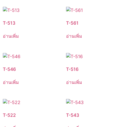
T-513
T-561
อ่านเพิ่ม
อ่านเพิ่ม
T-546
T-516
อ่านเพิ่ม
อ่านเพิ่ม
T-522
T-543