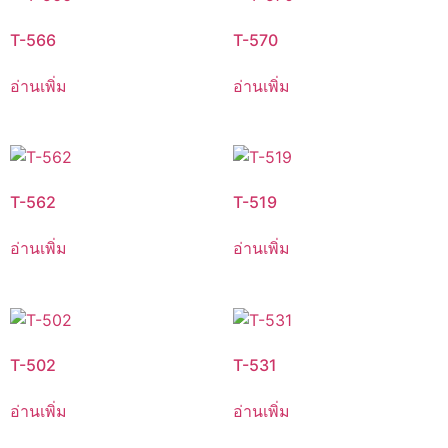
T-566
T-570
อ่านเพิ่ม
อ่านเพิ่ม
T-562
T-519
อ่านเพิ่ม
อ่านเพิ่ม
T-502
T-531
อ่านเพิ่ม
อ่านเพิ่ม