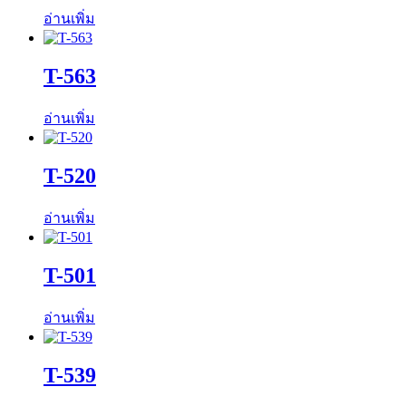
อ่านเพิ่ม
T-563
อ่านเพิ่ม
T-520
อ่านเพิ่ม
T-501
อ่านเพิ่ม
T-539