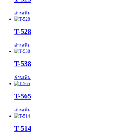
อ่านเพิ่ม
T-528
อ่านเพิ่ม
T-538
อ่านเพิ่ม
T-565
อ่านเพิ่ม
T-514