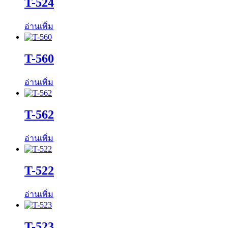
T-524
อ่านเพิ่ม
T-560
อ่านเพิ่ม
T-562
อ่านเพิ่ม
T-522
อ่านเพิ่ม
T-523