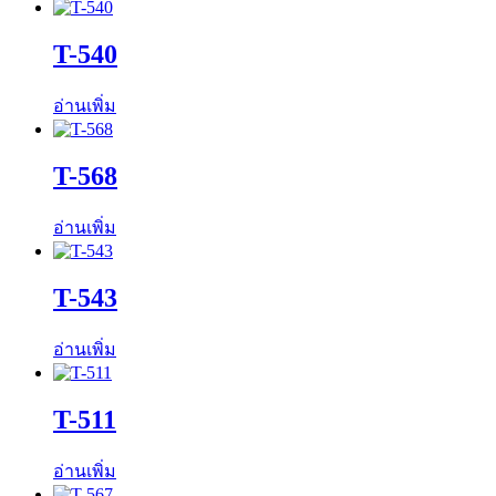
T-540
อ่านเพิ่ม
T-568
อ่านเพิ่ม
T-543
อ่านเพิ่ม
T-511
อ่านเพิ่ม