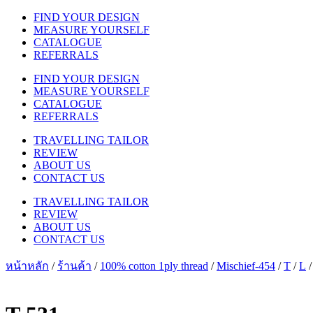
FIND YOUR DESIGN
MEASURE YOURSELF
CATALOGUE
REFERRALS
FIND YOUR DESIGN
MEASURE YOURSELF
CATALOGUE
REFERRALS
TRAVELLING TAILOR
REVIEW
ABOUT US
CONTACT US
TRAVELLING TAILOR
REVIEW
ABOUT US
CONTACT US
หน้าหลัก
/
ร้านค้า
/
100% cotton 1ply thread
/
Mischief-454
/
T
/
L
/