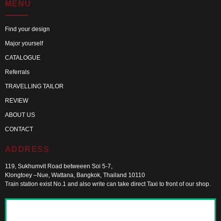
MENU
Find your design
Major yourself
CATALOGUE
Referrals
TRAVELLING TAILOR
REVIEW
ABOUT US
CONTACT
ADDRESS
119, Sukhumvit Road betweeen Soi 5-7,
Klongtoey –Nue, Wattana, Bangkok, Thailand 10110
Train station exist No.1 and also write can take direct Taxi to front of our shop.