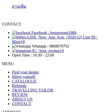
อ่านเพิ่ม
CONTACT
Facebook : bossavenue1988
Line ID :
Maze18
Whatapp : 0868878792
IG : boss_avenue14
Open Time : 10:30 - 22:00
MENU
Find your design
Major yourself
CATALOGUE
Referrals
TRAVELLING TAILOR
REVIEW
ABOUT US
CONTACT