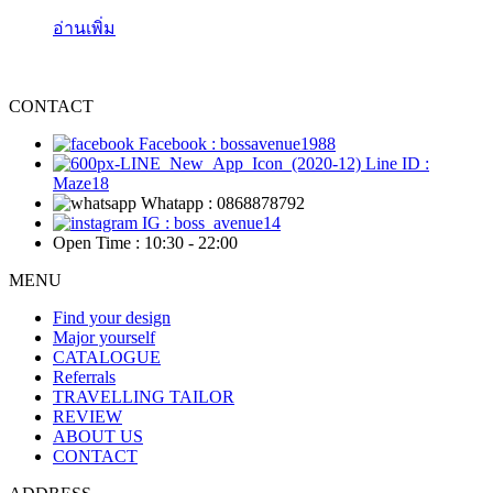
อ่านเพิ่ม
CONTACT
Facebook : bossavenue1988
Line ID :
Maze18
Whatapp : 0868878792
IG : boss_avenue14
Open Time : 10:30 - 22:00
MENU
Find your design
Major yourself
CATALOGUE
Referrals
TRAVELLING TAILOR
REVIEW
ABOUT US
CONTACT