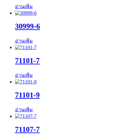
อ่านเพิ่ม
30999-6
อ่านเพิ่ม
71101-7
อ่านเพิ่ม
71101-9
อ่านเพิ่ม
71107-7