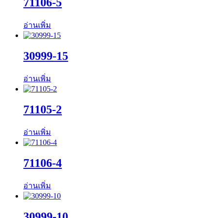
71106-5
อ่านเพิ่ม
30999-15
อ่านเพิ่ม
71105-2
อ่านเพิ่ม
71106-4
อ่านเพิ่ม
30999-10