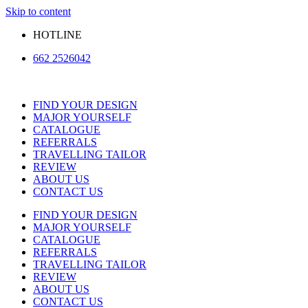
Skip to content
HOTLINE
662 2526042
FIND YOUR DESIGN
MAJOR YOURSELF
CATALOGUE
REFERRALS
TRAVELLING TAILOR
REVIEW
ABOUT US
CONTACT US
FIND YOUR DESIGN
MAJOR YOURSELF
CATALOGUE
REFERRALS
TRAVELLING TAILOR
REVIEW
ABOUT US
CONTACT US