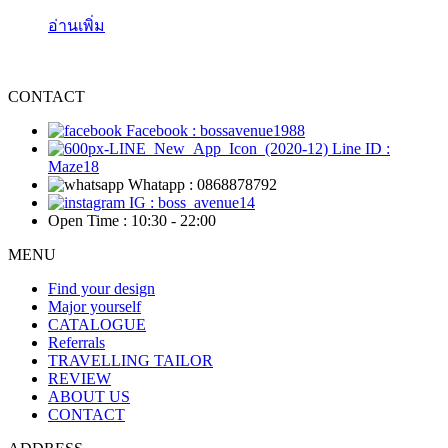
อ่านเพิ่ม
CONTACT
Facebook : bossavenue1988
Line ID :
Maze18
Whatapp : 0868878792
IG : boss_avenue14
Open Time : 10:30 - 22:00
MENU
Find your design
Major yourself
CATALOGUE
Referrals
TRAVELLING TAILOR
REVIEW
ABOUT US
CONTACT