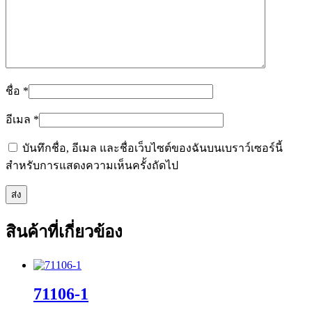
ชื่อ
*
อีเมล
*
บันทึกชื่อ, อีเมล และชื่อเว็บไซต์ของฉันบนเบราว์เซอร์นี้
สำหรับการแสดงความเห็นครั้งถัดไป
สินค้าที่เกี่ยวข้อง
71106-1