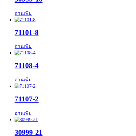
อ่านเพิ่ม
71101-8
อ่านเพิ่ม
71108-4
อ่านเพิ่ม
71107-2
อ่านเพิ่ม
30999-21