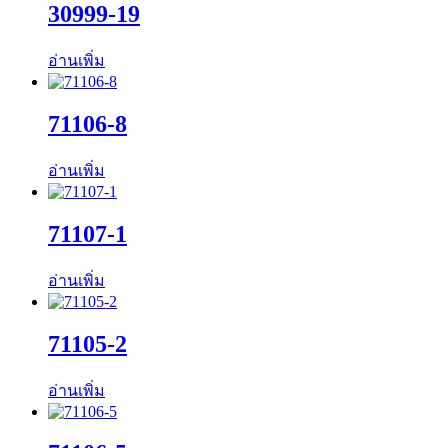
30999-19
อ่านเพิ่ม
71106-8
อ่านเพิ่ม
71107-1
อ่านเพิ่ม
71105-2
อ่านเพิ่ม