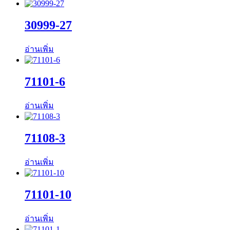
30999-27
อ่านเพิ่ม
71101-6
อ่านเพิ่ม
71108-3
อ่านเพิ่ม
71101-10
อ่านเพิ่ม