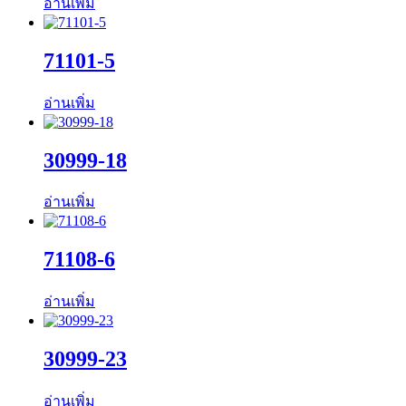
อ่านเพิ่ม
71101-5
อ่านเพิ่ม
30999-18
อ่านเพิ่ม
71108-6
อ่านเพิ่ม
30999-23
อ่านเพิ่ม