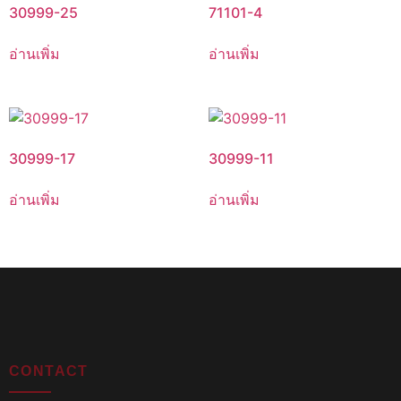
30999-25
71101-4
อ่านเพิ่ม
อ่านเพิ่ม
30999-17
30999-11
อ่านเพิ่ม
อ่านเพิ่ม
CONTACT