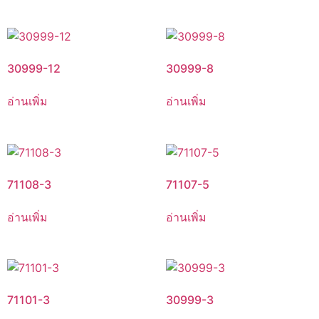
30999-12
30999-8
อ่านเพิ่ม
อ่านเพิ่ม
71108-3
71107-5
อ่านเพิ่ม
อ่านเพิ่ม
71101-3
30999-3