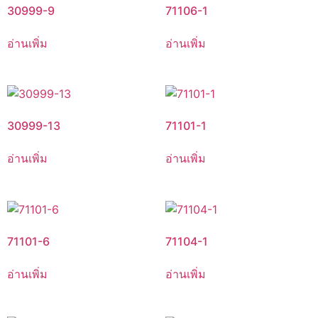
30999-9
71106-1
อ่านเพิ่ม
อ่านเพิ่ม
30999-13
71101-1
อ่านเพิ่ม
อ่านเพิ่ม
71101-6
71104-1
อ่านเพิ่ม
อ่านเพิ่ม