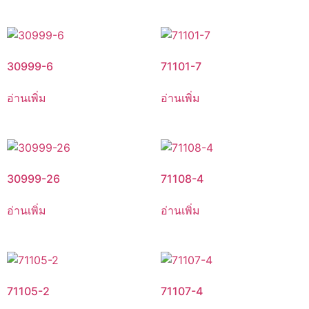
30999-6
71101-7
อ่านเพิ่ม
อ่านเพิ่ม
30999-26
71108-4
อ่านเพิ่ม
อ่านเพิ่ม
71105-2
71107-4