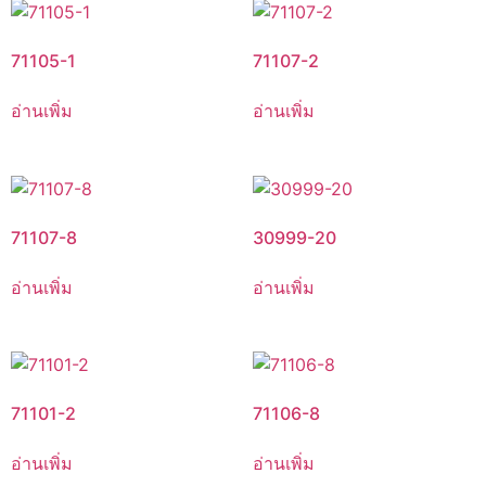
71105-1
71107-2
อ่านเพิ่ม
อ่านเพิ่ม
71107-8
30999-20
อ่านเพิ่ม
อ่านเพิ่ม
71101-2
71106-8
อ่านเพิ่ม
อ่านเพิ่ม