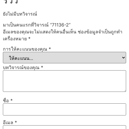
รีวิว
ยังไม่มีบทวิจารณ์
มาเป็นคนแรกที่วิจารณ์ “71136-2”
อีเมลของคุณจะไม่แสดงให้คนอื่นเห็น
ช่องข้อมูลจำเป็นถูกทำ
เครื่องหมาย
*
การให้คะแนนของคุณ
*
บทวิจารณ์ของคุณ
*
ชื่อ
*
อีเมล
*