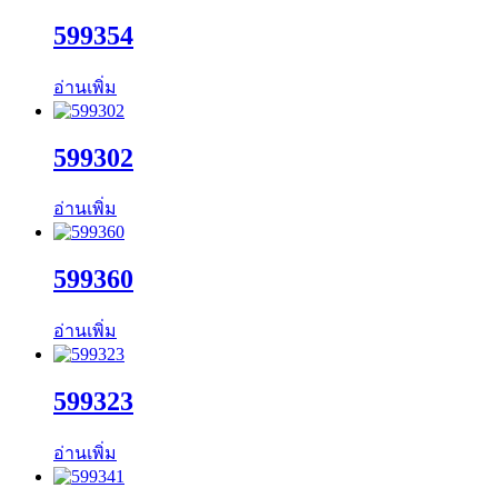
599354
อ่านเพิ่ม
599302
อ่านเพิ่ม
599360
อ่านเพิ่ม
599323
อ่านเพิ่ม