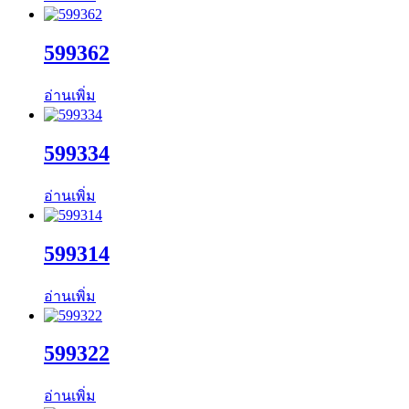
599362
อ่านเพิ่ม
599334
อ่านเพิ่ม
599314
อ่านเพิ่ม
599322
อ่านเพิ่ม