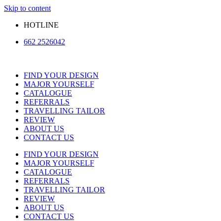
Skip to content
HOTLINE
662 2526042
FIND YOUR DESIGN
MAJOR YOURSELF
CATALOGUE
REFERRALS
TRAVELLING TAILOR
REVIEW
ABOUT US
CONTACT US
FIND YOUR DESIGN
MAJOR YOURSELF
CATALOGUE
REFERRALS
TRAVELLING TAILOR
REVIEW
ABOUT US
CONTACT US