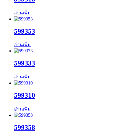
อ่านเพิ่ม
599353
อ่านเพิ่ม
599333
อ่านเพิ่ม
599310
อ่านเพิ่ม
599358