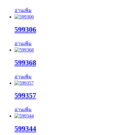
อ่านเพิ่ม
599306
อ่านเพิ่ม
599368
อ่านเพิ่ม
599357
อ่านเพิ่ม
599344