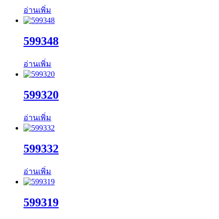
อ่านเพิ่ม
599348
อ่านเพิ่ม
599320
อ่านเพิ่ม
599332
อ่านเพิ่ม
599319