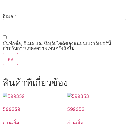
อีเมล
*
บันทึกชื่อ, อีเมล และชื่อเว็บไซต์ของฉันบนเบราว์เซอร์นี้
สำหรับการแสดงความเห็นครั้งถัดไป
สินค้าที่เกี่ยวข้อง
599359
599353
อ่านเพิ่ม
อ่านเพิ่ม