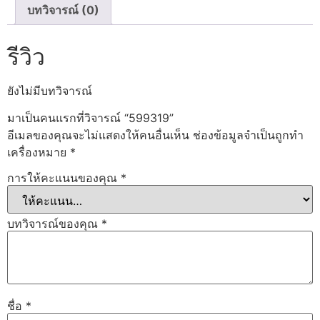
บทวิจารณ์ (0)
รีวิว
ยังไม่มีบทวิจารณ์
มาเป็นคนแรกที่วิจารณ์ “599319”
อีเมลของคุณจะไม่แสดงให้คนอื่นเห็น
ช่องข้อมูลจำเป็นถูกทำ
เครื่องหมาย
*
การให้คะแนนของคุณ
*
บทวิจารณ์ของคุณ
*
ชื่อ
*