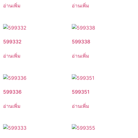
อ่านเพิ่ม
อ่านเพิ่ม
599332
599338
อ่านเพิ่ม
อ่านเพิ่ม
599336
599351
อ่านเพิ่ม
อ่านเพิ่ม