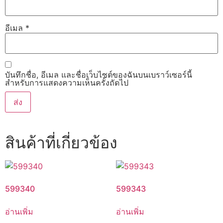
อีเมล
*
บันทึกชื่อ, อีเมล และชื่อเว็บไซต์ของฉันบนเบราว์เซอร์นี้
สำหรับการแสดงความเห็นครั้งถัดไป
สินค้าที่เกี่ยวข้อง
599340
599343
อ่านเพิ่ม
อ่านเพิ่ม