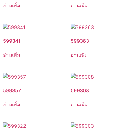
อ่านเพิ่ม
อ่านเพิ่ม
599341
599363
อ่านเพิ่ม
อ่านเพิ่ม
599357
599308
อ่านเพิ่ม
อ่านเพิ่ม