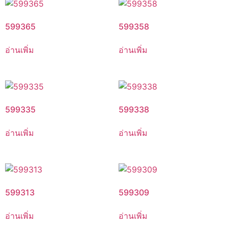
599365
599358
อ่านเพิ่ม
อ่านเพิ่ม
599335
599338
อ่านเพิ่ม
อ่านเพิ่ม
599313
599309
อ่านเพิ่ม
อ่านเพิ่ม