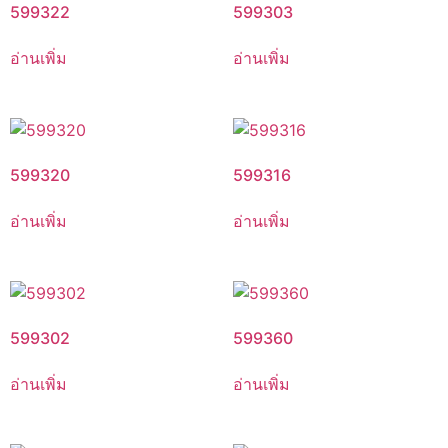
599322
599303
อ่านเพิ่ม
อ่านเพิ่ม
599320
599316
อ่านเพิ่ม
อ่านเพิ่ม
599302
599360
อ่านเพิ่ม
อ่านเพิ่ม