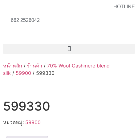
HOTLINE
662 2526042
หน้าหลัก
/
ร้านค้า
/
70% Wool Cashmere blend
silk
/
59900
/ 599330
599330
หมวดหมู่:
59900