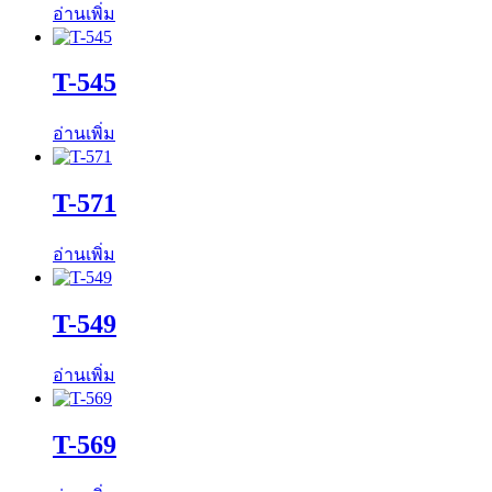
อ่านเพิ่ม
T-545
อ่านเพิ่ม
T-571
อ่านเพิ่ม
T-549
อ่านเพิ่ม
T-569