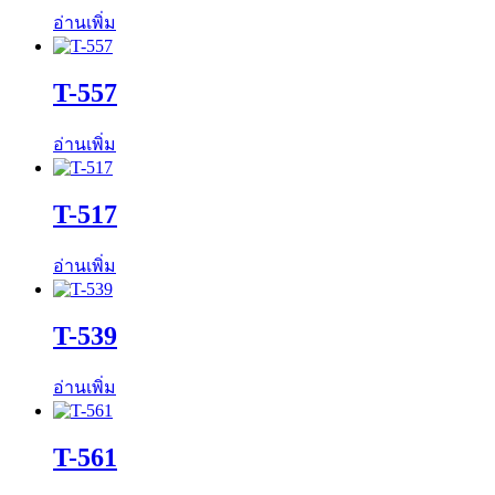
อ่านเพิ่ม
T-557
อ่านเพิ่ม
T-517
อ่านเพิ่ม
T-539
อ่านเพิ่ม
T-561