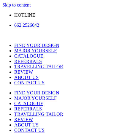
Skip to content
HOTLINE
662 2526042
FIND YOUR DESIGN
MAJOR YOURSELF
CATALOGUE
REFERRALS
TRAVELLING TAILOR
REVIEW
ABOUT US
CONTACT US
FIND YOUR DESIGN
MAJOR YOURSELF
CATALOGUE
REFERRALS
TRAVELLING TAILOR
REVIEW
ABOUT US
CONTACT US