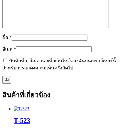
ชื่อ
*
อีเมล
*
บันทึกชื่อ, อีเมล และชื่อเว็บไซต์ของฉันบนเบราว์เซอร์นี้
สำหรับการแสดงความเห็นครั้งถัดไป
สินค้าที่เกี่ยวข้อง
T-523