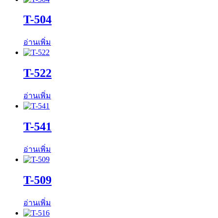
T-504
อ่านเพิ่ม
T-522
อ่านเพิ่ม
T-541
อ่านเพิ่ม
T-509
อ่านเพิ่ม