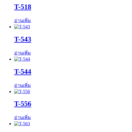
T-518
อ่านเพิ่ม
T-543
อ่านเพิ่ม
T-544
อ่านเพิ่ม
T-556
อ่านเพิ่ม