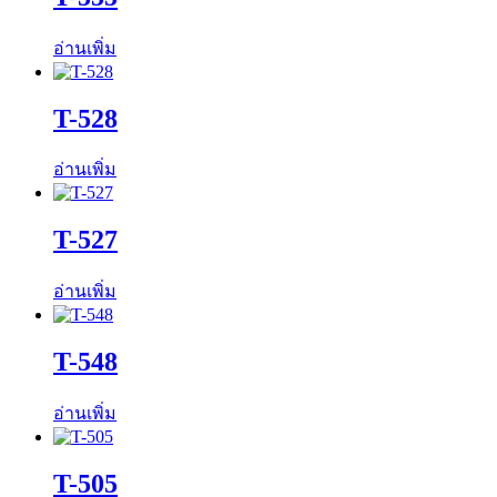
อ่านเพิ่ม
T-528
อ่านเพิ่ม
T-527
อ่านเพิ่ม
T-548
อ่านเพิ่ม
T-505