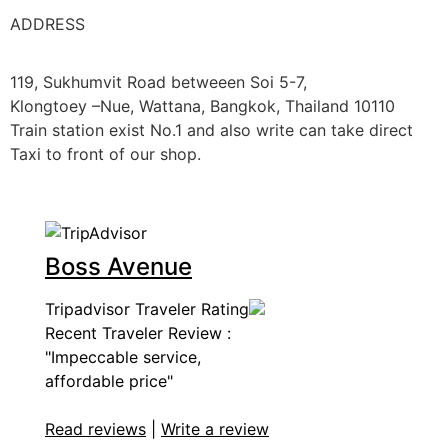
ADDRESS
119, Sukhumvit Road betweeen Soi 5-7,
Klongtoey –Nue, Wattana, Bangkok, Thailand 10110
Train station exist No.1 and also write can take direct
Taxi to front of our shop.
Boss Avenue
Tripadvisor Traveler Rating
Recent Traveler Review :
"Impeccable service,
affordable price"
Read reviews
|
Write a review