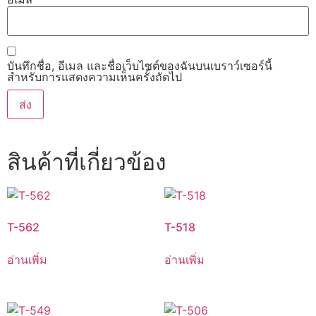
บันทึกชื่อ, อีเมล และชื่อเว็บไซต์ของฉันบนเบราว์เซอร์นี้
สำหรับการแสดงความเห็นครั้งถัดไป
สินค้าที่เกี่ยวข้อง
T-562
T-518
อ่านเพิ่ม
อ่านเพิ่ม