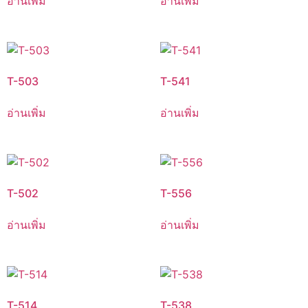
อ่านเพิ่ม
อ่านเพิ่ม
T-503
T-541
อ่านเพิ่ม
อ่านเพิ่ม
T-502
T-556
อ่านเพิ่ม
อ่านเพิ่ม
T-514
T-538