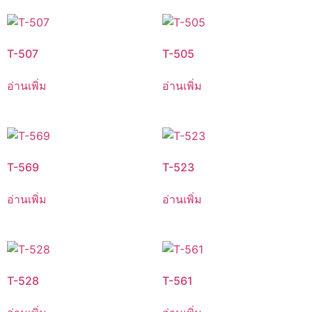
T-507
T-505
อ่านเพิ่ม
อ่านเพิ่ม
T-569
T-523
อ่านเพิ่ม
อ่านเพิ่ม
T-528
T-561