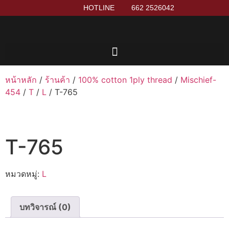
HOTLINE
662 2526042
หน้าหลัก
/
ร้านค้า
/
100% cotton 1ply thread
/
Mischief-
454
/
T
/
L
/ T-765
T-765
หมวดหมู่:
L
บทวิจารณ์ (0)