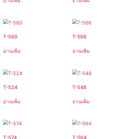
อ่านเพิ่ม
อ่านเพิ่ม
T-560
T-566
อ่านเพิ่ม
อ่านเพิ่ม
T-524
T-548
อ่านเพิ่ม
อ่านเพิ่ม
T-574
T-564