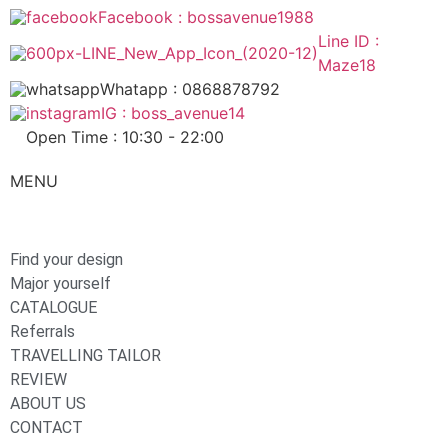
Facebook : bossavenue1988
Line ID :
Maze18
Whatapp : 0868878792
IG : boss_avenue14
Open Time : 10:30 - 22:00
MENU
Find your design
Major yourself
CATALOGUE
Referrals
TRAVELLING TAILOR
REVIEW
ABOUT US
CONTACT