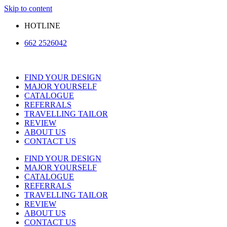
Skip to content
HOTLINE
662 2526042
FIND YOUR DESIGN
MAJOR YOURSELF
CATALOGUE
REFERRALS
TRAVELLING TAILOR
REVIEW
ABOUT US
CONTACT US
FIND YOUR DESIGN
MAJOR YOURSELF
CATALOGUE
REFERRALS
TRAVELLING TAILOR
REVIEW
ABOUT US
CONTACT US