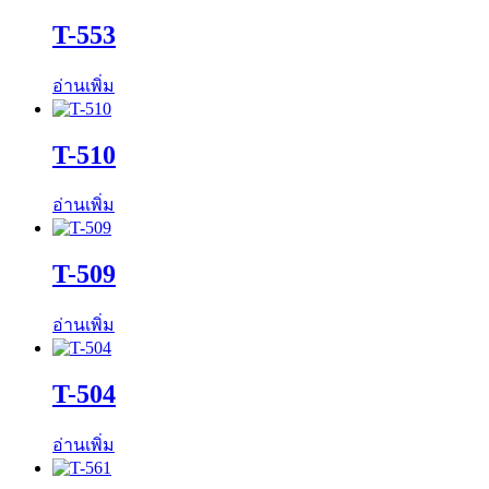
T-553
อ่านเพิ่ม
T-510
อ่านเพิ่ม
T-509
อ่านเพิ่ม
T-504
อ่านเพิ่ม