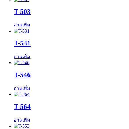
T-503
อ่านเพิ่ม
T-531
อ่านเพิ่ม
T-546
อ่านเพิ่ม
T-564
อ่านเพิ่ม