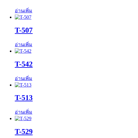
อ่านเพิ่ม
T-507
อ่านเพิ่ม
T-542
อ่านเพิ่ม
T-513
อ่านเพิ่ม
T-529