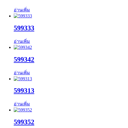
อ่านเพิ่ม
599333
อ่านเพิ่ม
599342
อ่านเพิ่ม
599313
อ่านเพิ่ม
599352