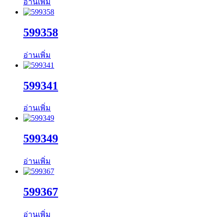
อ่านเพิ่ม
599358
อ่านเพิ่ม
599341
อ่านเพิ่ม
599349
อ่านเพิ่ม
599367
อ่านเพิ่ม