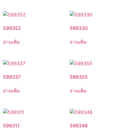
599352
599330
อ่านเพิ่ม
อ่านเพิ่ม
599337
599355
อ่านเพิ่ม
อ่านเพิ่ม
599311
599348