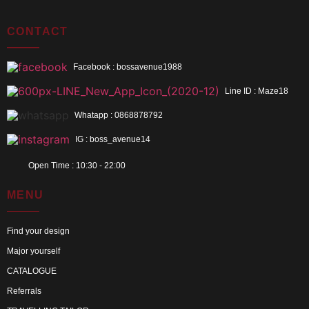
CONTACT
Facebook : bossavenue1988
Line ID : Maze18
Whatapp : 0868878792
IG : boss_avenue14
Open Time : 10:30 - 22:00
MENU
Find your design
Major yourself
CATALOGUE
Referrals