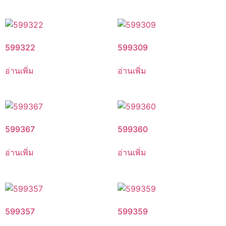
599322
599309
อ่านเพิ่ม
อ่านเพิ่ม
599367
599360
อ่านเพิ่ม
อ่านเพิ่ม
599357
599359