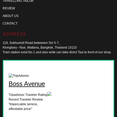
TRAVELLING TAILOR
REVIEW
ABOUT US
CONTACT
ADDRESS
119, Sukhumvit Road betweeen Soi 5-7,
Klongtoey –Nue, Wattana, Bangkok, Thailand 10110
Train station exist No.1 and also write can take direct Taxi to front of our shop.
Boss Avenue
Tripadvisor Traveler Rating
Recent Traveler Review :
"Impeccable service,
affordable price"