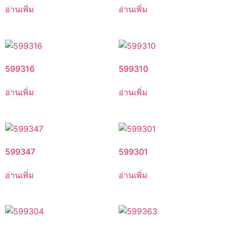
อ่านเพิ่ม
อ่านเพิ่ม
599316
599310
อ่านเพิ่ม
อ่านเพิ่ม
599347
599301
อ่านเพิ่ม
อ่านเพิ่ม