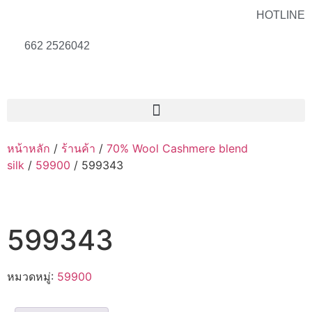
HOTLINE
662 2526042
หน้าหลัก
/
ร้านค้า
/
70% Wool Cashmere blend
silk
/
59900
/ 599343
599343
หมวดหมู่:
59900