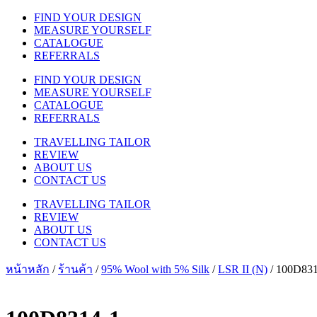
FIND YOUR DESIGN
MEASURE YOURSELF
CATALOGUE
REFERRALS
FIND YOUR DESIGN
MEASURE YOURSELF
CATALOGUE
REFERRALS
TRAVELLING TAILOR
REVIEW
ABOUT US
CONTACT US
TRAVELLING TAILOR
REVIEW
ABOUT US
CONTACT US
หน้าหลัก
/
ร้านค้า
/
95% Wool with 5% Silk
/
LSR II (N)
/ 100D831