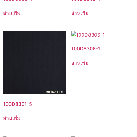
อ่านเพิ่ม
อ่านเพิ่ม
100D8306-1
อ่านเพิ่ม
100D8301-5
อ่านเพิ่ม