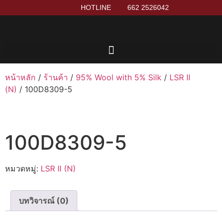
HOTLINE
662 2526042
หน้าหลัก
/
ร้านค้า
/
95% Wool with 5% Silk
/
LSR II
(N)
/ 100D8309-5
100D8309-5
หมวดหมู่:
LSR II (N)
บทวิจารณ์ (0)