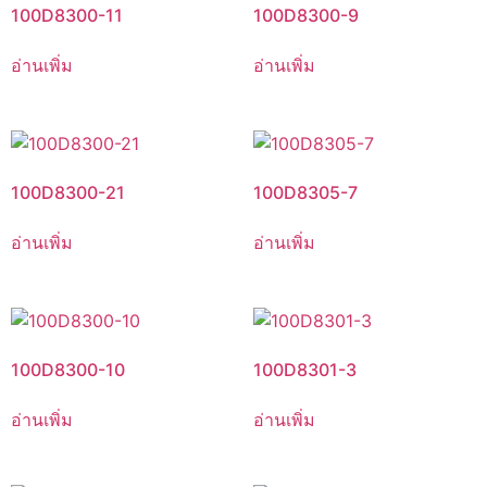
100D8300-11
100D8300-9
อ่านเพิ่ม
อ่านเพิ่ม
100D8300-21
100D8305-7
อ่านเพิ่ม
อ่านเพิ่ม
100D8300-10
100D8301-3
อ่านเพิ่ม
อ่านเพิ่ม