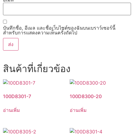
บันทึกชื่อ, อีเมล และชื่อเว็บไซต์ของฉันบนเบราว์เซอร์นี้
สำหรับการแสดงความเห็นครั้งถัดไป
สินค้าที่เกี่ยวข้อง
100D8301-7
100D8300-20
อ่านเพิ่ม
อ่านเพิ่ม