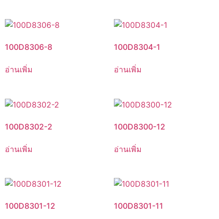
100D8306-8
100D8304-1
อ่านเพิ่ม
อ่านเพิ่ม
100D8302-2
100D8300-12
อ่านเพิ่ม
อ่านเพิ่ม
100D8301-12
100D8301-11