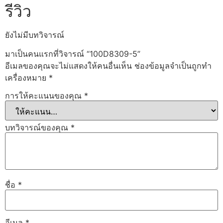
รีวิว
ยังไม่มีบทวิจารณ์
มาเป็นคนแรกที่วิจารณ์ “100D8309-5”
อีเมลของคุณจะไม่แสดงให้คนอื่นเห็น
ช่องข้อมูลจำเป็นถูกทำ
เครื่องหมาย
*
การให้คะแนนของคุณ
*
บทวิจารณ์ของคุณ
*
ชื่อ
*
อีเมล
*