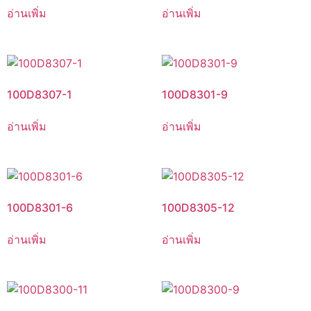
อ่านเพิ่ม
อ่านเพิ่ม
100D8307-1
100D8301-9
อ่านเพิ่ม
อ่านเพิ่ม
100D8301-6
100D8305-12
อ่านเพิ่ม
อ่านเพิ่ม